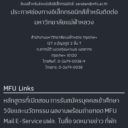
อีเมลสำหรับส่งหนังสืออิเล็กทรอนิกส์: saraban@mfu.ac.th
ประกาศช่องทางอิเล็กทรอนิกส์สำหรับติดต่อ
มหาวิทยาลัยแม่ฟ้าหลวง
สำนักงานมหาวิทยาลัยแม่ฟ้าหลวง กรุงเทพฯ
127 อ.ปัญจภูมิ 2 ชั้น 7
ถ.สาทรใต้ แขวงทุ่งมหาเมฆ เขตสาทร
กรุงเทพฯ 10120
โทรศัพท์. 0-2679-0038-9
โทรสาร. 0-2679-0038
MFU Links
หลักสูตรที่เปิดสอน
การรับสมัครบุคคลเข้าศึกษา
วิจัยและนวัตกรรม
ผลงานพร้อมถ่ายทอด
MFU
Mail
E-Service
มฟล. ในสื่อ
จดหมายข่าว
ที่พัก