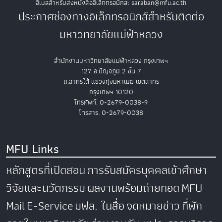
อีเมลสำหรับส่งหนังสืออิเล็กทรอนิกส์: saraban@mfu.ac.th
ประกาศช่องทางอิเล็กทรอนิกส์สำหรับติดต่อ
มหาวิทยาลัยแม่ฟ้าหลวง
สำนักงานมหาวิทยาลัยแม่ฟ้าหลวง กรุงเทพฯ
127 อ.ปัญจภูมิ 2 ชั้น 7
ถ.สาทรใต้ แขวงทุ่งมหาเมฆ เขตสาทร
กรุงเทพฯ 10120
โทรศัพท์. 0-2679-0038-9
โทรสาร. 0-2679-0038
MFU Links
หลักสูตรที่เปิดสอน
การรับสมัครบุคคลเข้าศึกษา
วิจัยและนวัตกรรม
ผลงานพร้อมถ่ายทอด
MFU
Mail
E-Service
มฟล. ในสื่อ
จดหมายข่าว
ที่พัก