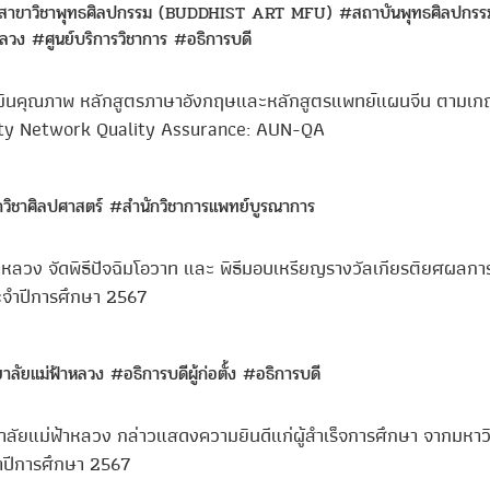
้น สาขาวิชาพุทธศิลปกรรม (BUDDHIST ART MFU)
#สถาบันพุทธศิลปกรร
าหลวง
#ศูนย์บริการวิชาการ
#อธิการบดี
มินคุณภาพ หลักสูตรภาษาอังกฤษและหลักสูตรแพทย์แผนจีน ตามเก
ty Network Quality Assurance: AUN-QA
วิชาศิลปศาสตร์
#สำนักวิชาการแพทย์บูรณาการ
าหลวง จัดพิธีปัจฉิมโอวาท และ พิธีมอบเหรียญรางวัลเกียรติยศผลการ
ะจำปีการศึกษา 2567
าลัยแม่ฟ้าหลวง
#อธิการบดีผู้ก่อตั้ง
#อธิการบดี
าลัยแม่ฟ้าหลวง กล่าวแสดงความยินดีแก่ผู้สำเร็จการศึกษา จากมหาว
ำปีการศึกษา 2567