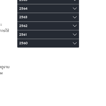
2564
2563
ละ
2562
ารใช้
2561
2560
าดูงาน
าพ