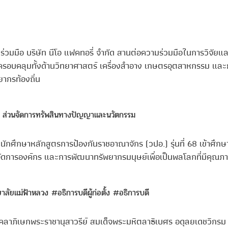
่วมมือ บริษัท นีโอ แฟคทอรี่ จำกัด สานต่อความร่วมมือในการวิจัยแ
รอบคลุมทั้งด้านวิทยาศาสตร์ เครื่องสำอาง เกษตรอุตสาหกรรม และก
ากรท้องถิ่น
 ส่วนจัดการทรัพสินทางปัญญาและนวัตกรรม
ักศึกษาหลักสูตรการป้องกันราชอาณาจักร (วปอ.) รุ่นที่ 68 เข้าศึกษ
ัดการองค์กร และการพัฒนาทรัพยากรมนุษย์เพื่อเป็นพลโลกที่มีคุณภ
าลัยแม่ฟ้าหลวง
#อธิการบดีผู้ก่อตั้ง
#อธิการบดี
ังคลาภิเษกพระราชานุสาวรีย์ สมเด็จพระมหิตลาธิเบศร อดุลยเดชวิกรม