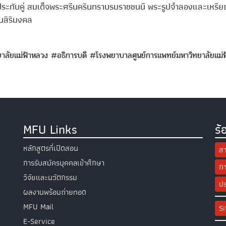
ะทับคู่ สมเด็จพระศรีนครินทราบรมราชชนนี พระรูปจำลองและเหรียญ
็นสิริมงคล
าลัยแม่ฟ้าหลวง
#อธิการบดี
#โรงพยาบาลศูนย์การแพทย์มหาวิทยาลัยแม่
MFU Links
ร้
หลักสูตรที่เปิดสอน
สา
การรับสมัครบุคคลเข้าศึกษา
กา
วิจัยและนวัตกรรม
ปร
ผลงานพร้อมถ่ายทอด
MFU Mail
S
E-Service