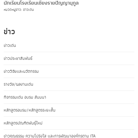
นักเรียนโรงเรียนเชียงรายปัญญานุกูล
หมวดหมู่ข่าว: ข่าวเด่น
ข่าว
ข่าวเด่น
ข่าวประชาสัมพันธ์
ข่าววิจัยและนวัตกรรม
รางวัล/ผลงานเด่น
กิจกรรมเด่น อบรม สัมมนา
หลักสูตรอบรม/หลักสูตรระยะสั้น
หลักสูตรบัณฑิตพันธุ์ใหม่
ข่าวคุณธรรม ความโปร่งใส และการพัฒนาองค์กรตาม ITA