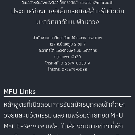
อีเมลสำหรับส่งหนังสืออิเล็กทรอนิกส์: saraban@mfu.ac.th
ประกาศช่องทางอิเล็กทรอนิกส์สำหรับติดต่อ
มหาวิทยาลัยแม่ฟ้าหลวง
สำนักงานมหาวิทยาลัยแม่ฟ้าหลวง กรุงเทพฯ
127 อ.ปัญจภูมิ 2 ชั้น 7
ถ.สาทรใต้ แขวงทุ่งมหาเมฆ เขตสาทร
กรุงเทพฯ 10120
โทรศัพท์. 0-2679-0038-9
โทรสาร. 0-2679-0038
MFU Links
หลักสูตรที่เปิดสอน
การรับสมัครบุคคลเข้าศึกษา
วิจัยและนวัตกรรม
ผลงานพร้อมถ่ายทอด
MFU
Mail
E-Service
มฟล. ในสื่อ
จดหมายข่าว
ที่พัก