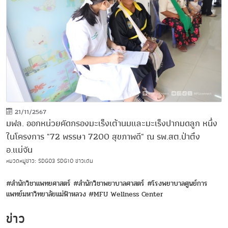
21/11/2567
มฟล. ออกหน่วยคัดกรองมะเร็งเต้านมและมะเร็งปากมดลูก หนึ่ง
ในโครงการ "72 พรรษา 7200 สุขภาพดี" ณ รพ.สต.ป่าตึง
อ.แม่จัน
หมวดหมู่ข่าว:
SDG03
SDG10
ข่าวเด่น
#สำนักวิชาแพทยศาสตร์
#สำนักวิชาพยาบาลศาสตร์
#โรงพยาบาลศูนย์การ
แพทย์มหาวิทยาลัยแม่ฟ้าหลวง
#MFU Wellness Center
ข่าว