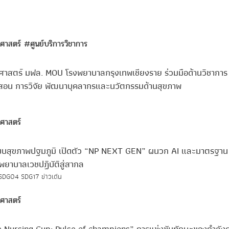
ลศาสตร์
#ศูนย์บริการวิชาการ
ศาสตร์ มฟล. MOU โรงพยาบาลกรุงเทพเชียงราย ร่วมมือด้านวิชาการ 
รสอน การวิจัย พัฒนาบุคลากรและนวัตกรรมด้านสุขภาพ
ศาสตร์
บบสุขภาพปฐมภูมิ เปิดตัว “NP NEXT GEN” ผนวก AI และมาตรฐาน
ยาบาลเวชปฏิบัติสู่สากล
SDG04
SDG17
ข่าวเด่น
ศาสตร์