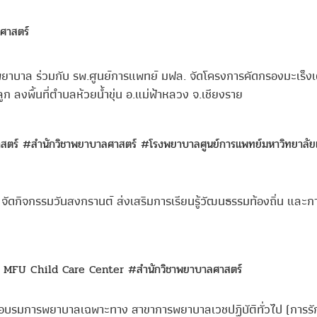
ศาสตร์
ยาบาล ร่วมกับ รพ.ศูนย์การแพทย์ มฟล. จัดโครงการคัดกรองมะเร็งเ
 ลงพื้นที่ตำบลห้วยน้ำขุ่น อ.แม่ฟ้าหลวง จ.เชียงราย
าสตร์
#สำนักวิชาพยาบาลศาสตร์
#โรงพยาบาลศูนย์การแพทย์มหาวิทยาลัยแ
 จัดกิจกรรมวันสงกรานต์ ส่งเสริมการเรียนรู้วัฒนธรรมท้องถิ่น และกา
ฟล. MFU Child Care Center
#สำนักวิชาพยาบาลศาสตร์
อบรมการพยาบาลเฉพาะทาง สาขาการพยาบาลเวชปฏิบัติทั่วไป (การร