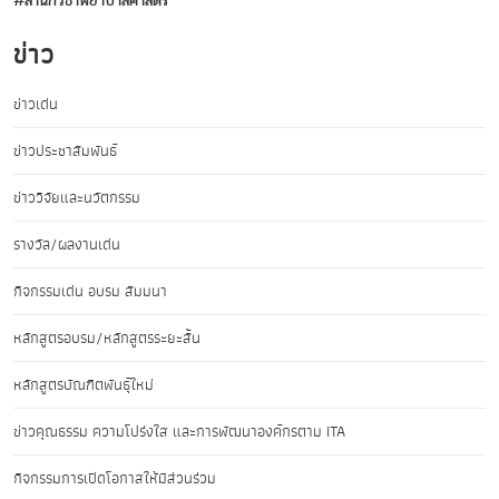
#สำนักวิชาพยาบาลศาสตร์
ข่าว
ข่าวเด่น
ข่าวประชาสัมพันธ์
ข่าววิจัยและนวัตกรรม
รางวัล/ผลงานเด่น
กิจกรรมเด่น อบรม สัมมนา
หลักสูตรอบรม/หลักสูตรระยะสั้น
หลักสูตรบัณฑิตพันธุ์ใหม่
ข่าวคุณธรรม ความโปร่งใส และการพัฒนาองค์กรตาม ITA
กิจกรรมการเปิดโอกาสให้มีส่วนร่วม