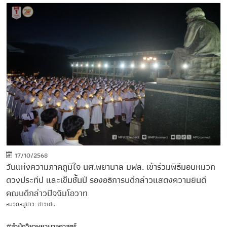
17/10/2568
วันแห่งความภาคภูมิใจ นศ.พยาบาล มฟล. เข้าร่วมพิธีมอบหมวก
ดวงประทีป และเข็มชั้นปี รองอธิการบดีกล่าวแสดงความยินดี
คณบดีกล่าวปัจฉิมโอวาท
หมวดหมู่ข่าว: ข่าวเด่น
#สำนักวิชาพยาบาลศาสตร์