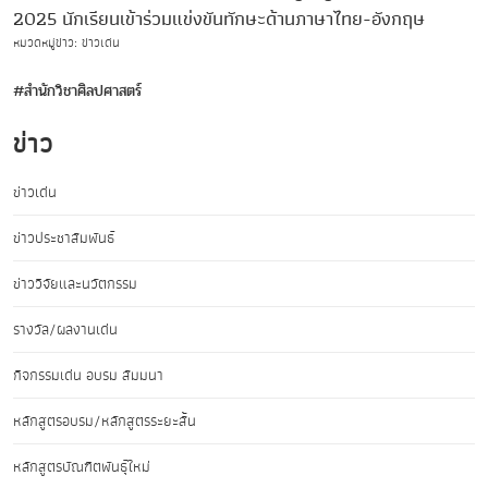
2025 นักเรียนเข้าร่วมแข่งขันทักษะด้านภาษาไทย-อังกฤษ
หมวดหมู่ข่าว: ข่าวเด่น
#สำนักวิชาศิลปศาสตร์
ข่าว
ข่าวเด่น
ข่าวประชาสัมพันธ์
ข่าววิจัยและนวัตกรรม
รางวัล/ผลงานเด่น
กิจกรรมเด่น อบรม สัมมนา
หลักสูตรอบรม/หลักสูตรระยะสั้น
หลักสูตรบัณฑิตพันธุ์ใหม่