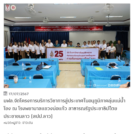
17/07/2567
มฟล.จัดโครงการบริการวิชาการสู่ประเทศในอนุภูมิภาคลุ่มแม่น้ำ
โขง ณ โรงพยาบาลแขวงบ่อแก้ว สาธารณรัฐประชาธิปไตย
ประชาชนลาว (สปป.ลาว)
หมวดหมู่ข่าว: ข่าวเด่น