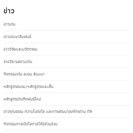
ข่าว
ข่าวเด่น
ข่าวประชาสัมพันธ์
ข่าววิจัยและนวัตกรรม
รางวัล/ผลงานเด่น
กิจกรรมเด่น อบรม สัมมนา
หลักสูตรอบรม/หลักสูตรระยะสั้น
หลักสูตรบัณฑิตพันธุ์ใหม่
ข่าวคุณธรรม ความโปร่งใส และการพัฒนาองค์กรตาม ITA
กิจกรรมการเปิดโอกาสให้มีส่วนร่วม