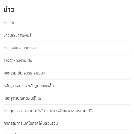
ข่าว
ข่าวเด่น
ข่าวประชาสัมพันธ์
ข่าววิจัยและนวัตกรรม
รางวัล/ผลงานเด่น
กิจกรรมเด่น อบรม สัมมนา
หลักสูตรอบรม/หลักสูตรระยะสั้น
หลักสูตรบัณฑิตพันธุ์ใหม่
ข่าวคุณธรรม ความโปร่งใส และการพัฒนาองค์กรตาม ITA
กิจกรรมการเปิดโอกาสให้มีส่วนร่วม