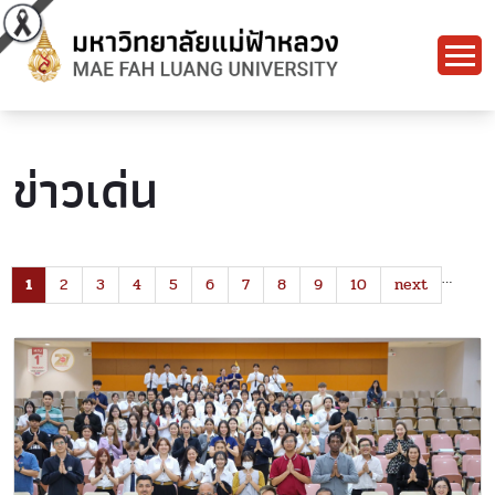
ข่าวเด่น
…
1
2
3
4
5
6
7
8
9
10
next