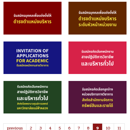
previous
2
3
4
5
6
7
8
9
10
11