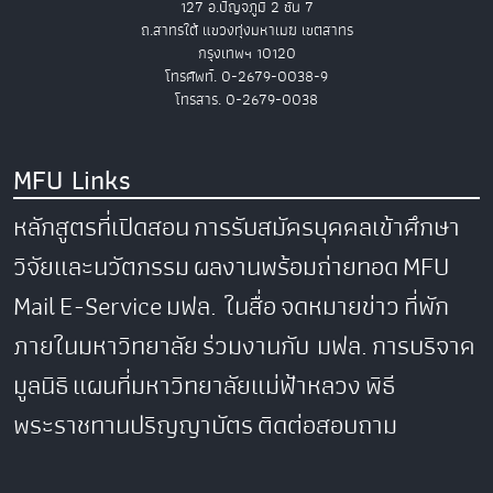
127 อ.ปัญจภูมิ 2 ชั้น 7
ถ.สาทรใต้ แขวงทุ่งมหาเมฆ เขตสาทร
กรุงเทพฯ 10120
โทรศัพท์. 0-2679-0038-9
โทรสาร. 0-2679-0038
MFU Links
หลักสูตรที่เปิดสอน
การรับสมัครบุคคลเข้าศึกษา
วิจัยและนวัตกรรม
ผลงานพร้อมถ่ายทอด
MFU
Mail
E-Service
มฟล. ในสื่อ
จดหมายข่าว
ที่พัก
ภายในมหาวิทยาลัย
ร่วมงานกับ มฟล.
การบริจาค
มูลนิธิ
แผนที่มหาวิทยาลัยแม่ฟ้าหลวง
พิธี
พระราชทานปริญญาบัตร
ติดต่อสอบถาม