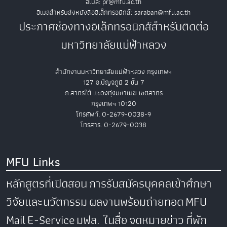
อีเมล: pr@mfu.ac.th
อีเมลสำหรับส่งหนังสืออิเล็กทรอนิกส์: saraban@mfu.ac.th
ประกาศช่องทางอิเล็กทรอนิกส์สำหรับติดต่อ
มหาวิทยาลัยแม่ฟ้าหลวง
สำนักงานมหาวิทยาลัยแม่ฟ้าหลวง กรุงเทพฯ
127 อ.ปัญจภูมิ 2 ชั้น 7
ถ.สาทรใต้ แขวงทุ่งมหาเมฆ เขตสาทร
กรุงเทพฯ 10120
โทรศัพท์. 0-2679-0038-9
โทรสาร. 0-2679-0038
MFU Links
หลักสูตรที่เปิดสอน
การรับสมัครบุคคลเข้าศึกษา
วิจัยและนวัตกรรม
ผลงานพร้อมถ่ายทอด
MFU
Mail
E-Service
มฟล. ในสื่อ
จดหมายข่าว
ที่พัก