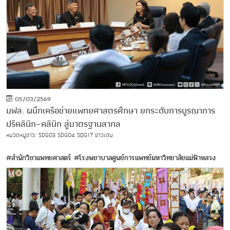
05/03/2569
มฟล. ผนึกเครือข่ายแพทยศาสตรศึกษา ยกระดับการบูรณาการ
ปรีคลินิก–คลินิก สู่มาตรฐานสากล
หมวดหมู่ข่าว:
SDG03
SDG04
SDG17
ข่าวเด่น
#สำนักวิชาแพทยศาสตร์
#โรงพยาบาลศูนย์การแพทย์มหาวิทยาลัยแม่ฟ้าหลวง