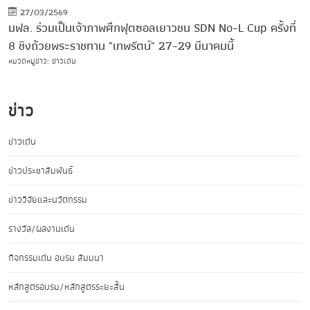
27/03/2569
มฟล. ร่วมเป็นเจ้าภาพศึกฟุตซอลเยาวชน SDN No-L Cup ครั้งที่
8 ชิงถ้วยพระราชทาน "เทพรัตน์" 27-29 มีนาคมนี้
หมวดหมู่ข่าว: ข่าวเด่น
ข่าว
ข่าวเด่น
ข่าวประชาสัมพันธ์
ข่าววิจัยและนวัตกรรม
รางวัล/ผลงานเด่น
กิจกรรมเด่น อบรม สัมมนา
หลักสูตรอบรม/หลักสูตรระยะสั้น