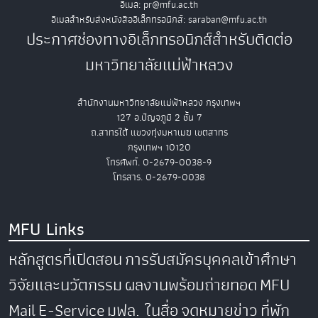
อีเมล: pr@mfu.ac.th
อีเมลสำหรับส่งหนังสืออิเล็กทรอนิกส์: saraban@mfu.ac.th
ประกาศช่องทางอิเล็กทรอนิกส์สำหรับติดต่อ
มหาวิทยาลัยแม่ฟ้าหลวง
สำนักงานมหาวิทยาลัยแม่ฟ้าหลวง กรุงเทพฯ
127 อ.ปัญจภูมิ 2 ชั้น 7
ถ.สาทรใต้ แขวงทุ่งมหาเมฆ เขตสาทร
กรุงเทพฯ 10120
โทรศัพท์. 0-2679-0038-9
โทรสาร. 0-2679-0038
MFU Links
หลักสูตรที่เปิดสอน
การรับสมัครบุคคลเข้าศึกษา
วิจัยและนวัตกรรม
ผลงานพร้อมถ่ายทอด
MFU
Mail
E-Service
มฟล. ในสื่อ
จดหมายข่าว
ที่พัก