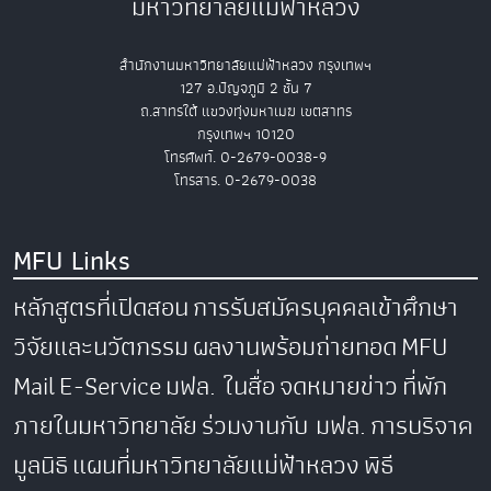
มหาวิทยาลัยแม่ฟ้าหลวง
สำนักงานมหาวิทยาลัยแม่ฟ้าหลวง กรุงเทพฯ
127 อ.ปัญจภูมิ 2 ชั้น 7
ถ.สาทรใต้ แขวงทุ่งมหาเมฆ เขตสาทร
กรุงเทพฯ 10120
โทรศัพท์. 0-2679-0038-9
โทรสาร. 0-2679-0038
MFU Links
หลักสูตรที่เปิดสอน
การรับสมัครบุคคลเข้าศึกษา
วิจัยและนวัตกรรม
ผลงานพร้อมถ่ายทอด
MFU
Mail
E-Service
มฟล. ในสื่อ
จดหมายข่าว
ที่พัก
ภายในมหาวิทยาลัย
ร่วมงานกับ มฟล.
การบริจาค
มูลนิธิ
แผนที่มหาวิทยาลัยแม่ฟ้าหลวง
พิธี