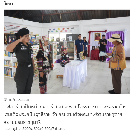
ศึกษา
18/06/2568
มฟล. ร่วมเป็นหน่วยงานร่วมสนองงานโครงการตามพระราชดำริ
สมเด็จพระกนิษฐาธิราชเจ้า กรมสมเด็จพระเทพรัตนราชสุดาฯ
สยามบรมราชกุมารี
หมวดหมู่ข่าว:
SDG04
SDG10
SDG17
ข่าวเด่น