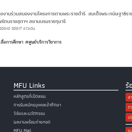
่วยงานร่วมสนองงานโครงการตามพระราชดำริ สมเด็จพระกนิษฐาธิราช
รัตนราชสุดาฯ สยามบรมราชกุมารี
SDG10
SDG17
ข่าวเด่น
สื่อการศึกษา
#ศูนย์บริการวิชาการ
MFU Links
ร้
หลักสูตรที่เปิดสอน
สา
การรับสมัครบุคคลเข้าศึกษา
กา
วิจัยและนวัตกรรม
ปร
ผลงานพร้อมถ่ายทอด
MFU Mail
S