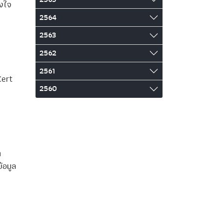
งใจ
2564
2563
2562
2561
Cert
2560
า
้อมูล