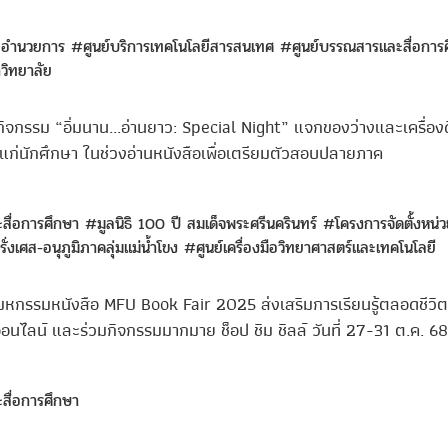
ะอำนวยการ
#ศูนย์บริการเทคโนโลยีสารสนเทศ
#ศูนย์บรรณสารและสื่อการ
ิทยาลัย
ิจกรรม “อิ่มนาน...อ่านยาว: Special Night” แจกของว่างและเครื่องดื
ห้แก่นักศึกษา ในช่วงอ่านหนังสือเพื่อเตรียมตัวสอบปลายภาค
สื่อการศึกษา
#มูลนิธิ 100 ปี สมเด็จพระศรีนครินทร์
#โครงการจัดตั้งหน่
ั่งเศส-อนุภูมิภาคลุ่มแม่น้ำโขง
#ศูนย์เครื่องมือวิทยาศาสตร์และเทคโนโลยี
หกรรมหนังสือ MFU Book Fair 2025 ส่งเสริมการเรียนรู้ตลอดชีวิต
นไลน์ และร่วมกิจกรรมมากมาย ช็อป ชิม ชิลล์ วันที่ 27-31 ต.ค. 68 
สื่อการศึกษา