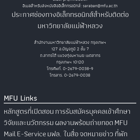
อีเมลสำหรับส่งหนังสืออิเล็กทรอนิกส์: saraban@mfu.ac.th
ประกาศช่องทางอิเล็กทรอนิกส์สำหรับติดต่อ
มหาวิทยาลัยแม่ฟ้าหลวง
สำนักงานมหาวิทยาลัยแม่ฟ้าหลวง กรุงเทพฯ
127 อ.ปัญจภูมิ 2 ชั้น 7
ถ.สาทรใต้ แขวงทุ่งมหาเมฆ เขตสาทร
กรุงเทพฯ 10120
โทรศัพท์. 0-2679-0038-9
โทรสาร. 0-2679-0038
MFU Links
หลักสูตรที่เปิดสอน
การรับสมัครบุคคลเข้าศึกษา
วิจัยและนวัตกรรม
ผลงานพร้อมถ่ายทอด
MFU
Mail
E-Service
มฟล. ในสื่อ
จดหมายข่าว
ที่พัก