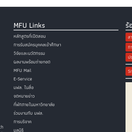
MFU Links
ร้
หลักสูตรที่เปิดสอน
สา
การรับสมัครบุคคลเข้าศึกษา
กา
วิจัยและนวัตกรรม
ปร
ผลงานพร้อมถ่ายทอด
MFU Mail
S
E-Service
มฟล. ในสื่อ
จดหมายข่าว
ที่พักภายในมหาวิทยาลัย
ร่วมงานกับ มฟล.
การบริจาค
th
มูลนิธิ