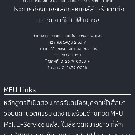
อีเมลสำหรับส่งหนังสืออิเล็กทรอนิกส์: saraban@mfu.ac.th
ประกาศช่องทางอิเล็กทรอนิกส์สำหรับติดต่อ
มหาวิทยาลัยแม่ฟ้าหลวง
สำนักงานมหาวิทยาลัยแม่ฟ้าหลวง กรุงเทพฯ
127 อ.ปัญจภูมิ 2 ชั้น 7
ถ.สาทรใต้ แขวงทุ่งมหาเมฆ เขตสาทร
กรุงเทพฯ 10120
โทรศัพท์. 0-2679-0038-9
โทรสาร. 0-2679-0038
MFU Links
หลักสูตรที่เปิดสอน
การรับสมัครบุคคลเข้าศึกษา
วิจัยและนวัตกรรม
ผลงานพร้อมถ่ายทอด
MFU
Mail
E-Service
มฟล. ในสื่อ
จดหมายข่าว
ที่พัก