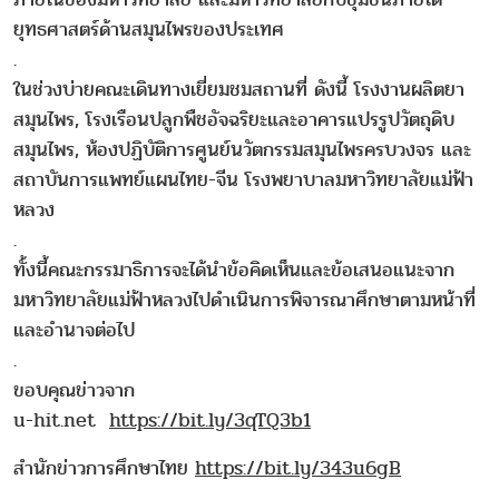
ยุทธศาสตร์ด้านสมุนไพรของประเทศ
.
ในช่วงบ่ายคณะเดินทางเยี่ยมชมสถานที่ ดังนี้ โรงงานผลิตยา
สมุนไพร, โรงเรือนปลูกพืชอัจฉริยะและอาคารแปรรูปวัตถุดิบ
สมุนไพร, ห้องปฏิบัติการศูนย์นวัตกรรมสมุนไพรครบวงจร และ
สถาบันการแพทย์แผนไทย-จีน โรงพยาบาลมหาวิทยาลัยแม่ฟ้า
หลวง
.
ทั้งนี้คณะกรรมาธิการจะได้นำข้อคิดเห็นและข้อเสนอแนะจาก
มหาวิทยาลัยแม่ฟ้าหลวงไปดำเนินการพิจารณาศึกษาตามหน้าที่
และอำนาจต่อไป
.
ขอบคุณข่าวจาก
u-hit.net
https://bit.ly/3qTQ3b1
สำนักข่าวการศึกษาไทย
https://bit.ly/343u6gB