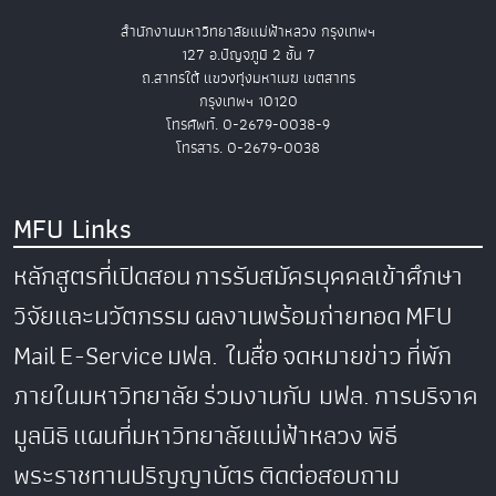
สำนักงานมหาวิทยาลัยแม่ฟ้าหลวง กรุงเทพฯ
127 อ.ปัญจภูมิ 2 ชั้น 7
ถ.สาทรใต้ แขวงทุ่งมหาเมฆ เขตสาทร
กรุงเทพฯ 10120
โทรศัพท์. 0-2679-0038-9
โทรสาร. 0-2679-0038
MFU Links
หลักสูตรที่เปิดสอน
การรับสมัครบุคคลเข้าศึกษา
วิจัยและนวัตกรรม
ผลงานพร้อมถ่ายทอด
MFU
Mail
E-Service
มฟล. ในสื่อ
จดหมายข่าว
ที่พัก
ภายในมหาวิทยาลัย
ร่วมงานกับ มฟล.
การบริจาค
มูลนิธิ
แผนที่มหาวิทยาลัยแม่ฟ้าหลวง
พิธี
พระราชทานปริญญาบัตร
ติดต่อสอบถาม