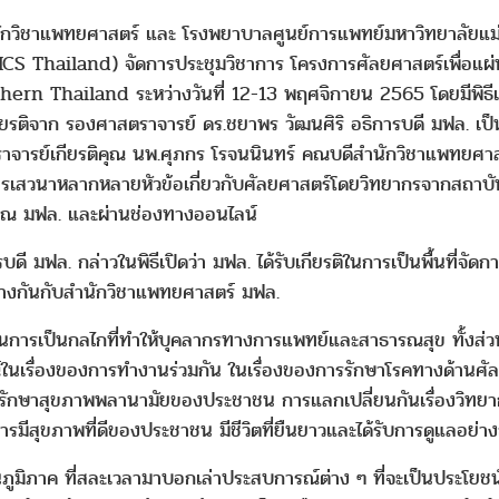
ชาแพทยศาสตร์ และ โรงพยาบาลศูนย์การแพทย์มหาวิทยาลัยแม่ฟ้
ICS Thailand) จัดการประชุมวิชาการ โครงการศัลยศาสตร์เพื่อ
hailand ระหว่างวันที่ 12-13 พฤศจิกายน 2565 โดยมีพิธีเปิ
กียรติจาก รองศาสตราจารย์ ดร.ชยาพร วัฒนศิริ อธิการบดี มฟล. เป
จารย์เกียรติคุณ นพ.ศุภกร โรจนนินทร์ คณบดีสำนักวิชาแพทยศาส
ารเสวนาหลากหลายหัวข้อเกี่ยวกับศัลยศาสตร์โดยวิทยากรจากสถาบันท
ม ณ มฟล. และผ่านช่องทางออนไลน์
ฟล. กล่าวในพิธีเปิดว่า มฟล. ได้รับเกียรติในการเป็นพื้นที่จั
่างกันกับสำนักวิชาแพทยศาสตร์ มฟล.
ในการเป็นกลไกที่ทำให้บุคลากรทางการแพทย์และสาธารณสุข ทั้งส่ว
รณ์ในเรื่องของการทำงานร่วมกัน ในเรื่องของการรักษาโรคทางด้านศ
าสุขภาพพลานามัยของประชาชน การแลกเปลี่ยนกันเรื่องวิทยาการขั้
า การมีสุขภาพที่ดีของประชาชน มีชีวิตที่ยืนยาวและได้รับการดูแลอย่
าค ที่สละเวลามาบอกเล่าประสบการณ์ต่าง ๆ ที่จะเป็นประโยชน์ต่อ