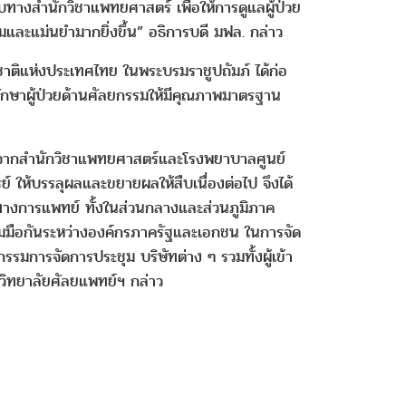
บทางสำนักวิชาแพทยศาสตร์ เพื่อให้การดูแลผู้ป่วย
และแม่นยำมากยิ่งขึ้น” อธิการบดี มฟล. กล่าว
ิแห่งประเทศไทย ในพระบรมราชูปถัมภ์ ได้ก่อ
ลรักษาผู้ป่วยด้านศัลยกรรมให้มีคุณภาพมาตรฐาน
งดีจากสำนักวิชาแพทยศาสตร์และโรงพยาบาลศูนย์
ให้บรรลุผลและขยายผลให้สืบเนื่องต่อไป จึงได้
กรทางการแพทย์ ทั้งในส่วนกลางและส่วนภูมิภาค
ร่วมมือกันระหว่างองค์กรภาครัฐและเอกชน ในการจัด
มการจัดการประชุม บริษัทต่าง ๆ รวมทั้งผู้เข้า
มวิทยาลัยศัลยแพทย์ฯ กล่าว