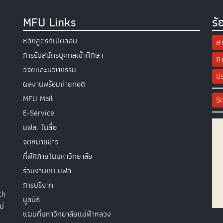
MFU Links
ร้
หลักสูตรที่เปิดสอน
สา
การรับสมัครบุคคลเข้าศึกษา
กา
วิจัยและนวัตกรรม
ปร
ผลงานพร้อมถ่ายทอด
MFU Mail
S
E-Service
มฟล. ในสื่อ
จดหมายข่าว
ที่พักภายในมหาวิทยาลัย
ร่วมงานกับ มฟล.
การบริจาค
th
มูลนิธิ
ม่
แผนที่มหาวิทยาลัยแม่ฟ้าหลวง