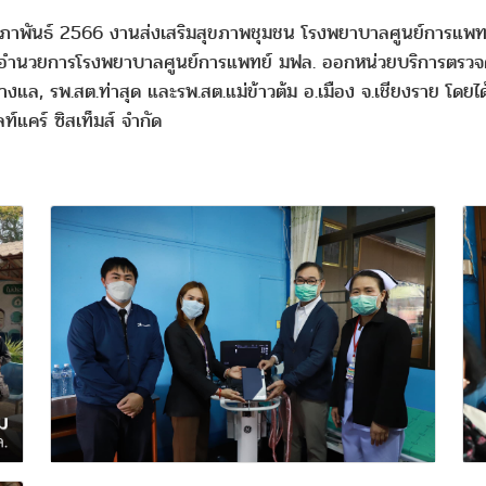
 กุมภาพันธ์ 2566 งานส่งเสริมสุขภาพชุมชน โรงพยาบาลศูนย์การแ
ู้อำนวยการโรงพยาบาลศูนย์การแพทย์ มฟล. ออกหน่วยบริการตรวจคั
ล, รพ.สต.ท่าสุด และรพ.สต.แม่ข้าวต้ม อ.เมือง จ.เชียงราย โดยไ
์แคร์ ซิสเท็มส์ จำกัด