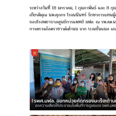
ระหว่างวันที่ 18 มกราคม, 1 กุมภาพันธ์ และ 8
เกียรติคุณ นพ.ศุภกร โรจนนินทร์ รักษาการแทนผ
ของโรงพยาบาลศูนย์การแพทย์ มฟล. ณ รพ.สต.นางแ
การตรวจอัลตราซาวด์เต้านม จาก บ.เนชั่นแนล เฮลท