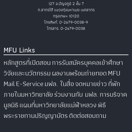
127 อ.ปัญจภูมิ 2 ชั้น 7
ถ.สาทรใต้ แขวงทุ่งมหาเมฆ เขตสาทร
กรุงเทพฯ 10120
โทรศัพท์. 0-2679-0038-9
โทรสาร. 0-2679-0038
MFU Links
หลักสูตรที่เปิดสอน
การรับสมัครบุคคลเข้าศึกษา
วิจัยและนวัตกรรม
ผลงานพร้อมถ่ายทอด
MFU
Mail
E-Service
มฟล. ในสื่อ
จดหมายข่าว
ที่พัก
ภายในมหาวิทยาลัย
ร่วมงานกับ มฟล.
การบริจาค
มูลนิธิ
แผนที่มหาวิทยาลัยแม่ฟ้าหลวง
พิธี
พระราชทานปริญญาบัตร
ติดต่อสอบถาม