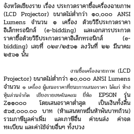
จังหวัดเชียงราย เรื่อง ประกวดราคาซื้อเครื่องฉายภาพ
(
LCD Projector)
ขนาดไม่ต่ำกว่า ๑๐
,
๐๐๐
ANSI
Lumens
จำนวน ๑ เครื่อง ด้วยวิธีประกวดราคา
อิเล็กทรอนิกส์ (
e-bidding)
และเอกสารประกวด
ราคาซื้อด้วยวิธีประกวดราคาอิเล็กทรอนิกส์ (
e-
bidding)
เลขที่ ๐๒๙/๒๕๖๑ ลงวันที่ ๒๒ มีนาคม
๒๕๖๑ นั้น
LCD
งานซื้อเครื่องฉายภาพ (
Projector)
ขนาดไม่ต่ำกว่า ๑๐
,
๐๐๐
ANSI Lumens
จำนวน
๑ เครื่อง ผู้เสนอราคาที่ชนะการเสนอราคา ได้แก่ ห้าง
EPSON
รุ่น
หุ้นส่วนจำกัด เชียงรายเทคโนคอม ยี่ห้อ
Z
๑๑๐๐๐ โดยเสนอราคาต่ำสุด เป็นเงินทั้งสิ้น
๕๖๕
,
๐๐๐.๐๐ บาท (ห้าแสนหกหมื่นห้าพันบาทถ้วน)
รวมภาษีมูลค่าเพิ่ม และภาษีอื่น ค่าขนส่ง ค่าจด
ทะเบียน และค่าใช้จ่ายอื่นๆ ทั้งปวง