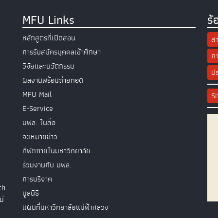
MFU Links
ร้
หลักสูตรที่เปิดสอน
สา
การรับสมัครบุคคลเข้าศึกษา
กา
วิจัยและนวัตกรรม
ปร
ผลงานพร้อมถ่ายทอด
MFU Mail
S
E-Service
มฟล. ในสื่อ
จดหมายข่าว
ที่พักภายในมหาวิทยาลัย
ร่วมงานกับ มฟล.
การบริจาค
th
มูลนิธิ
ม่
แผนที่มหาวิทยาลัยแม่ฟ้าหลวง