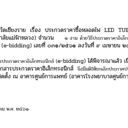
วัดเชียงราย เรื่อง ประกวดราคาซื้อหลอดไฟ
LED T
ทยาลัยแม่ฟ้าหลวง) จำนวน
๑ งาน ด้วยวิธีประกวดราคาอิเล็ก
 (
e-bidding)
เลขที่ ๐๓๑/๒๕๖๑ ลงวันที่ ๙ เมษายน ๒๕
e-bidding)
ได้พิจารณาแล้ว เน
กวดราคาอิเล็กทรอนิกส์ (
เอกสารประกวดราคาอิเล็กทรอนิกส์
จึงมีมติให้ยกเลิกประกาศป
ิดตั้ง ณ อาคารศูนย์การแพทย์ (อาคารโรงพยาบาลศูนย์ก
ม พ.ศ. ๒๕๖๑