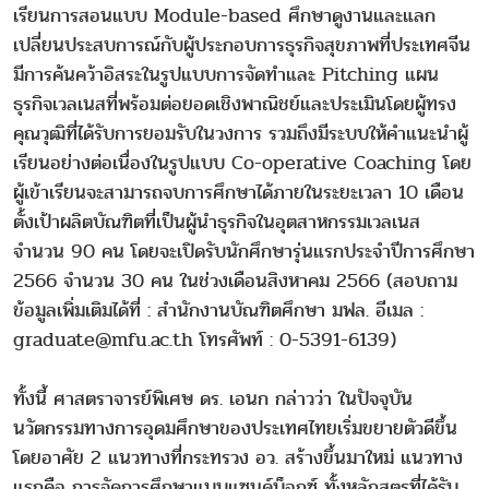
เรียนการสอนแบบ Module-based ศึกษาดูงานและแลก
เปลี่ยนประสบการณ์กับผู้ประกอบการธุรกิจสุขภาพที่ประเทศจีน
มีการค้นคว้าอิสระในรูปแบบการจัดทำและ Pitching แผน
ธุรกิจเวลเนสที่พร้อมต่อยอดเชิงพาณิชย์และประเมินโดยผู้ทรง
คุณวุฒิที่ได้รับการยอมรับในวงการ รวมถึงมีระบบให้คำแนะนำผู้
เรียนอย่างต่อเนื่องในรูปแบบ Co-operative Coaching โดย
ผู้เข้าเรียนจะสามารถจบการศึกษาได้ภายในระยะเวลา 10 เดือน
ตั้งเป้าผลิตบัณฑิตที่เป็นผู้นำธุรกิจในอุตสาหกรรมเวลเนส
จำนวน 90 คน โดยจะเปิดรับนักศึกษารุ่นแรกประจำปีการศึกษา
2566 จำนวน 30 คน ในช่วงเดือนสิงหาคม 2566 (สอบถาม
ข้อมูลเพิ่มเติมได้ที่ : สำนักงานบัณฑิตศึกษา มฟล. อีเมล :
graduate@mfu.ac.th โทรศัพท์ : 0-5391-6139)
ทั้งนี้ ศาสตราจารย์พิเศษ ดร. เอนก กล่าวว่า ในปัจจุบัน
นวัตกรรมทางการอุดมศึกษาของประเทศไทยเริ่มขยายตัวดีขึ้น
โดยอาศัย 2 แนวทางที่กระทรวง อว. สร้างขึ้นมาใหม่ แนวทาง
แรกคือ การจัดการศึกษาแบบแซนด์บ็อกซ์ ทั้งหลักสูตรที่ได้รับ