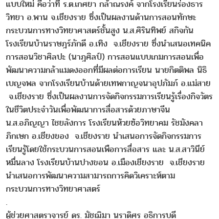
แบบใหม่ คือว่าที่ ร.ต.เกศยา กล้าณรงค์ จากโรงเรียนร่องธาร
วิทยา อ.พาน จ.เชียงราย ซึ่งเป็นผลงานด้านการสอนทักษะ
กระบวนการทางวิทยาศาสตร์ชั้นสูง น.ส.ศิรินทิพย์ สกิจกัน
โรงเรียนบ้านราษฎร์ภักดี อ.เทิง จ.เชียงราย ซึ่งนำเสนอเทคนิค
การสอนวิชาศิลปะ (นาฎศิลป์) การสอนแบบเกมการสอนเพื่อ
พัฒนาความกล้าแมดงออกที่มีผลต่อการเรียน นายกิตติพล นิธิ
เบญจพล จากโรงเรียนบ้านด้ายเทพกาญจนาอุปภัมภ์ อ.แม่สาย
จ.เชียงราย ซึ่งเป็นผลงานการจัดกิจกรรมการเรียนรู้เรื่องกิจวัตร
ในชีวิตประจำวันเพื่อพัฒนาการสื่อสารด้วยภาษาจีน
น.ส.อภิญญา ไชยลังการ โรงเรียนห้วยซ้อวิทยาคม รัชมังคลา
ภิกเษก อ.เชียงของ จ.เชียงราย นำเสนอการจัดกิจกรรมการ
เรียนรู้โดยใช้กระบวนการสอนเพือการสื่อสาร และ น.ส.สาวินีย์
หมื่นลาง โรงเรียนบ้านปางขอน อ.เมืองเชียงราย จ.เชียงราย
นำเสนอการพัฒนาความสามารถการคิดวิเคราะห์ตาม
กระบวนการทางวิทยาศาสตร์
.
ผู้ช่วยศาสตราจารย์ ดร. มัชฌิมา นราดิศร อธิการบดี