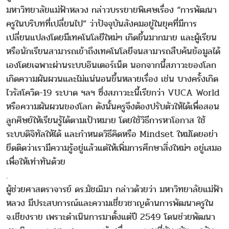
มหาวิทยาลัยแม่ฟ้าหลวง กล่าวบรรยายพิเศษเรื่อง “การพัฒนา
ครูในบริบทที่เปลี่ยนไป” ว่าปัจจุบันสังคมอยู่ในยุคที่มีการ
เปลี่ยนแปลงโดยมีเทคโนโลยีใหม่ๆ เกิดขึ้นมากมาย และผู้เรียน
หรือนักเรียนสามารถเข้าถึงเทคโนโลยีจนสามารถสืบค้นข้อมูลได้
เองโดยเฉพาะผ่านระบบอินเตอร์เน็ต นอกจากนี้สภาวะของโลก
เกิดความผันผวนและไม่แน่นอนขึ้นหลายเรื่อง เช่น บางครั้งเกิด
ไวรัสโควิด-19 ระบาด ฯลฯ ซึ่งสภาวะะนี้เรียกว่า VUCA World
หรือความผันผวนของโลก ดังนั้นครูจึงต้องปรับตัวให้ได้เพื่อสอน
ลูกศิษย์ให้เรียนรู้ได้ตามเป้าหมาย โดยใช้วิธีการหาโอกาส ใช้
ระบบดิจิทัลให้ได้ และกำหนดวิธีคิดหรือ Mindset ใหม่โดยอย่า
ยึดติดว่าเรามีความรู้อยู่แล้วแต่ให้เพิ่มการศึกษาสิ่งใหม่ๆ อยู่เสมอ
เพื่อให้เท่าทันด้วย
.
ผู้ช่วยศาสตราจารย์ ดร.มัชฌิมา กล่าวด้วยว่า มหาวิทยาลัยแม่ฟ้า
หลวง มีประสบการณ์และความเชี่ยวชาญด้านการพัฒนาครูใน
จ.เชียงราย เพราะดำเนินการมาตั้งแต่ปี 2549 โดนช่วยพัฒนา