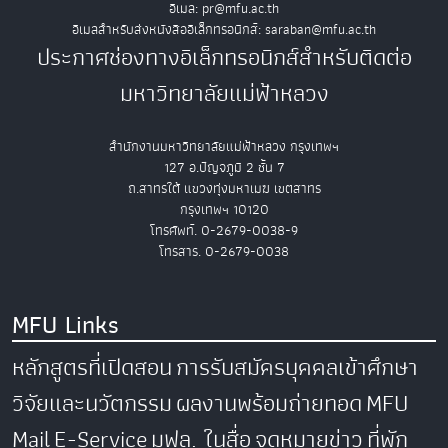
อีเมล: pr@mfu.ac.th
อีเมลสำหรับส่งหนังสืออิเล็กทรอนิกส์: saraban@mfu.ac.th
ประกาศช่องทางอิเล็กทรอนิกส์สำหรับติดต่อ
มหาวิทยาลัยแม่ฟ้าหลวง
สำนักงานมหาวิทยาลัยแม่ฟ้าหลวง กรุงเทพฯ
127 อ.ปัญจภูมิ 2 ชั้น 7
ถ.สาทรใต้ แขวงทุ่งมหาเมฆ เขตสาทร
กรุงเทพฯ 10120
โทรศัพท์. 0-2679-0038-9
โทรสาร. 0-2679-0038
MFU Links
หลักสูตรที่เปิดสอน
การรับสมัครบุคคลเข้าศึกษา
วิจัยและนวัตกรรม
ผลงานพร้อมถ่ายทอด
MFU
Mail
E-Service
มฟล. ในสื่อ
จดหมายข่าว
ที่พัก