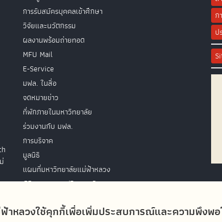
การรับสมัครบุคคลเข้าศึกษา
กา
วิจัยและนวัตกรรม
ปร
ผลงานพร้อมถ่ายทอด
MFU Mail
S
E-Service
มฟล. ในสื่อ
จดหมายข่าว
ที่พักภายในมหาวิทยาลัย
ร่วมงานกับ มฟล.
การบริจาค
th
มูลนิธิ
ม่
แผนที่มหาวิทยาลัยแม่ฟ้าหลวง
พิธีพระราชทานปริญญาบัตร
ติดต่อสอบถาม
่ฟ้าหลวงใช้คุกกี้เพื่อเพิ่มประสบการณ์และความพึงพ