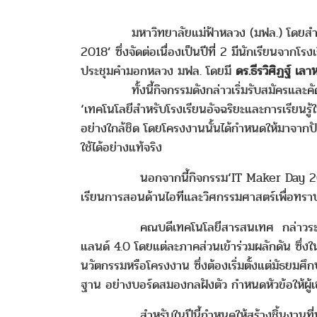
มหาวิทยาลัยแม่ฟ้าหลวง (มฟล.) โดยสำนักวิ
2018’ ซึ่งจัดต่อเนื่องเป็นปีที่ 2 มีนักเรียนจากโร
ประชุมคำมอกหลวง มฟล. โดยมี
ดร.ธีรวิศิฏฐ์ เ
ทั้งนี้กิจกรรมดังกล่าวเริ่มรับสมัครและคัดเลื
‘เทคโนโลยีสำหรับโรงเรียนอัจฉริยะและการเรียนรู
อย่างใกล้ชิด โดยโครงงานนั้นได้กำหนดให้มาจากปัญ
ใช้ได้อย่างแท้จริง
นอกจากนี้กิจกรรม‘IT Maker Day 2018’ ยังจั
เรียนการสอนด้านไอทีและวิศกรรมศาสตร์เพื่อทราบว
คณบดีเทคโนโลยีสารสนเทศ กล่าวระหว่างการเป
แลนด์ 4.0 โดยแต่ละภาคส่วนเข้าร่วมผลักดัน ซึ่ง
นวัตกรรมหรือโครงงาน ซึ่งต้องเริ่มตั้งแต่มัธยมศึ
ฐาน อย่างบอร์ดสมองกลฝังตัว กำหนดหัวข้อให้ผู้เข้
สำหรับในปีนี้กำหนดให้สร้างชิ้นงานที่พัฒนาโร