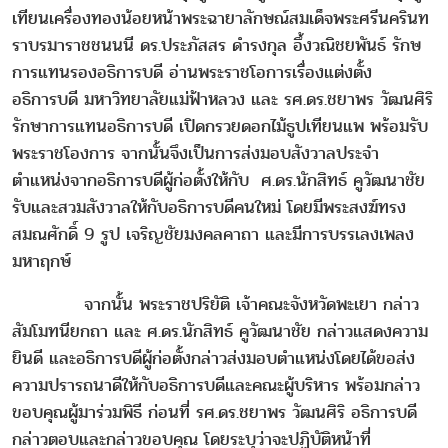
เทียนเครื่องทองน้อยหน้าพระฉายาลักษณ์สมเด็จพระศรีนครินท
ราบรมาราชชนนนี ดร.ประภัสสร ดำรงกุล อึ้งวณิชยพันธ์ รักษ
การแทนรองอธิการบดี อ่านพระราชโอการเรื่องแต่งตั้ง
อธิการบดี มหาวิทยาลัยแม่ฟ้าหลวง และ รศ.ดร.ชยาพร วัฒนศิริ
รักษาการแทนอธิการบดี เปิดกรวยดอกไม้ธูปเทียนแพ พร้อมรับ
พระราชโองการ จากนั้นจึงเป็นการส่งมอบสังวาลประจำ
ตำแหน่งจากอธิการบดีผู้ก่อตั้งให้กับ ศ.ดร.นักสิทธ์ คูวัฒนาชัย
รับและสวมสังวาลให้กับอธิการบดีคนใหม่ โดยมีพระสงฆ์ทรง
สมณศักดิ์ 9 รูป เจริญชัยมงคลคาถา และมีการบรรเลงเพลง
มหาฤกษ์
จากนั้น พระราชปริยัติ เจ้าคณะจังหวัดพะเยา กล่าว
สัมโมทนียกถา และ ศ.ดร.นักสิทธ์ คูวัฒนาชัย กล่าวแสดงความ
ยินดี และอธิการบดีผู้ก่อตั้งกล่าวส่งมอบตำแหน่งโดยได้ขอส่ง
ความปรารถนาดีให้กับอธิการบดีและคณะผู้บริหาร พร้อมกล่าว
ขอบคุณผู้มาร่วมพิธี ก่อนที่ รศ.ดร.ชยาพร วัฒนศิริ อธิการบดี
กล่าวตอบและกล่าวขอบคุณ โดยระบุว่าจะปฏิบัติหน้าที่