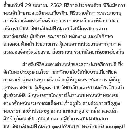
ตั้งแต่วันที่ 29 เมษายน 2562 พิธีการประกอบด้วย พิธีนมัสการ
พระเจ้าล้านทองเฉลิมพระเกียรติฯ, พิธีถวายสักการะพระราชานุ
สาวรีย์สมเด็จพระศรีนครินทราบรมราชชนนี และพิธีสถาปนา
อธิการบดีมหาวิทยาลัยแม่ฟ้าหลวง โดยมีกรรมการสภา
มหาวิทยาลัย ผู้บริหาร คณาจารย์ พนักงาน และนักศึกษา
ตลอดจนหัวหน้าส่วนราชการ ผู้แทนจากหน่วยงานจากทุกภาค
ส่วนของจังหวัดเชียงราย สื่อมวลชน ร่วมพิธีโดยพร้อมเพรียงกัน
สำหรับพิธีส่งมอบตำแหน่งและสถาปนาอธิการบดี ซึ่ง
จัดในหอประชุมสมเด็จย่า มหาวิทยาลัยจัดให้ขบวนเกียรติยศ
ยาตราเข้าสู่หอประชุม พร้อมด้วยผู้เชิญพระราชโองการ ผู้เชิญ
ตุงพระราชทาน ผู้เชิญตรามหาวิทยาลัย และขบวนเกียรติยศเข้า
สู่บริเวณพิธี เชิญพระราชโองการขึ้นวางบนพานหน้าพระบรม
ฉายาลักษณ์พระบาทสมเด็จพระเจ้าอยู่หัว ตามด้วยการเชิญตุง
พระราชทานขึ้นประดิษฐาน ณ แท่นเสาตุง จากนั้น ศ.ดร.นัก
สิทธ์ คูวัฒนาชัย อุปนายกสภา ผู้ทำการแทนนายกสภา
มหาวิทยาลัยแม่ฟ้าหลวง จุดธูปเทียนบูชาพระรัตนตรัยและจุดธูป