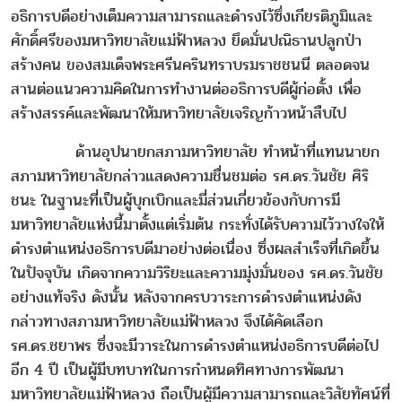
อธิการบดีอย่างเต็มความสามารถและดำรงไว้ซึ่งเกียรติภูมิและ
ศักดิ์ศรีของมหาวิทยาลัยแม่ฟ้าหลวง ยึดมั่นปณิธานปลูกป่า
สร้างคน ของสมเด็จพระศรีนครินทราบรมราชชนนี ตลอดจน
สานต่อแนวความคิดในการทำงานต่ออธิการบดีผู้ก่อตั้ง เพื่อ
สร้างสรรค์และพัฒนาให้มหาวิทยาลัยเจริญก้าวหน้าสืบไป
ด้านอุปนายกสภามหาวิทยาลัย ทำหน้าที่แทนนายก
สภามหาวิทยาลัยกล่าวแสดงความชื่นชมต่อ รศ.ดร.วันชัย ศิริ
ชนะ ในฐานะที่เป็นผู้บุกเบิกและมี่ส่วนเกี่ยวข้องกับการมี
มหาวิทยาลัยแห่งนี้มาตั้งแต่เริ่มต้น กระทั่งได้รับความไว้วางใจให้
ดำรงตำแหน่งอธิการบดีมาอย่างต่อเนื่อง ซึ่งผลสำเร็จที่เกิดขึ้น
ในปัจจุบัน เกิดจากความวิริยะและความมุ่งมั่นของ รศ.ดร.วันชัย
อย่างแท้จริง ดังนั้น หลังจากครบวาระการดำรงตำแหน่งดัง
กล่าวทางสภามหาวิทยาลัยแม่ฟ้าหลวง จึงได้คัดเลือก
รศ.ดร.ชยาพร ซึ่งจะมีวาระในการดำรงตำแหน่งอธิการบดีต่อไป
อีก 4 ปี เป็นผู้มีบทบาทในการกำหนดทิศทางการพัฒนา
มหาวิทยาลัยแม่ฟ้าหลวง ถือเป็นผู้มีความสามารถและวิสัยทัศน์ที่