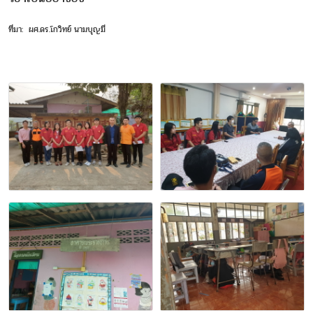
ที่มา: ผศ.ดร.โกวิทย์ นามบุญมี