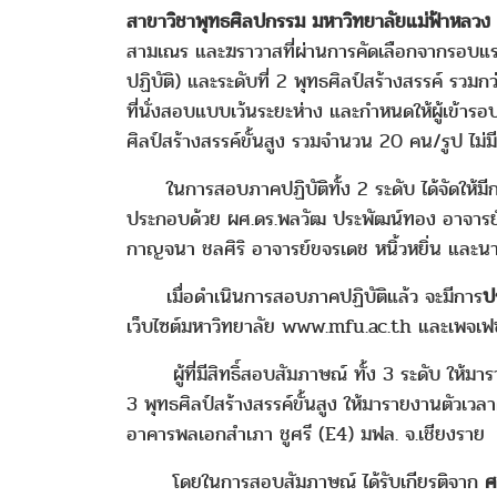
สาขาวิชาพุทธศิลปกรรม มหาวิทยาลัยแม่ฟ้าหลวง
สามเณร และฆราวาสที่ผ่านการคัดเลือกจากรอบแรกใ
ปฏิบัติ) และระดับที่ 2 พุทธศิลป์สร้างสรรค์ รว
ที่นั่งสอบแบบเว้นระยะห่าง และกำหนดให้ผู้เข้าร
ศิลป์สร้างสรรค์ขั้นสูง รวมจำนวน 20 คน/รูป ไม่
ในการสอบภาคปฏิบัติทั้ง 2 ระดับ ได้จัดให้มีก
ประกอบด้วย ผศ.ดร.พลวัฒ ประพัฒน์ทอง อาจารย์ท
กาญจนา ชลศิริ อาจารย์ขจรเดช หนิ้วหยิ่น และนา
เมื่อดำเนินการสอบภาคปฏิบัติแล้ว จะมีการ
ป
เว็บไซต์มหาวิทยาลัย www.mfu.ac.th และเพจเ
ผู้ที่มีสิทธิ์สอบสัมภาษณ์ ทั้ง 3 ระดับ ให้มา
3 พุทธศิลป์สร้างสรรค์ขั้นสูง ให้มารายงานตัวเวล
อาคารพลเอกสำเภา ชูศรี (E4) มฟล. จ.เชียงราย
โดยในการสอบสัมภาษณ์ ได้รับเกียรติจาก
ศ