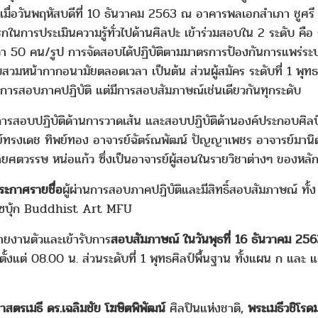
เมื่อวันพฤหัสบดีที่ 10 ธันวาคม 2563 ณ อาคารพลเอกสำเภา ชูศรี (E
นการประเมินความรู้ทั่วไปด้านศิลปะ เข้าร่วมสอบใน 2 ระดับ คือ 
มกว่า 50 คน/รูป การจัดสอบได้ปฏิบัติตามมาตรการป้องกันการแพร่ร
อบสวมหน้ากากอนามัยตลอดเวลา เป็นต้น ส่วนผู้สมัคร ระดับที่ 1 พุท
มีการสอบภาคปฏิบัติ แต่มีการสอบสัมภาษณ์เช่นเดียวกันทุกระดับ
ารสอบปฏิบัติด้านการวาดเส้น และสอบปฏิบัติด้านองค์ประกอบศิลป์
รงเดช ทิพย์ทอง อาจารย์ฉัตร์ณพัฒน์ ปัญญาเพชร อาจารย์มานิตย์ 
ยศตวรรษ หน่อแก้ว ซึ่งเป็นอาจารย์ผู้สอนในรายวิชาต่างๆ ของหลัก
ระกาศรายชื่อ
ผู้ผ่านการสอบภาคปฏิบัติและมีสิทธิ์สอบสัมภาษณ์ ทั้
ฟซบุ้ก Buddhist Art MFU
รายงานตัวและเข้ารับการ
สอบสัมภาษณ์ ในวันพุธที่ 16 ธันวาคม 25
าตั้งแต่ 08.00 น. ส่วนระดับที่ 1 พุทธศิลป์พื้นฐาน ทั้งแผน ก และ
าสตรเมธี ดร.เฉลิมชัย โฆษิตพิพัฒน์
ศิลปินแห่งชาติ,
พระเมธีวชิโรดม