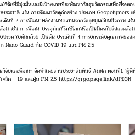
็นศูนย์วิจัยที่มีมุ่งมั่นและมีเป้าหมายที่จะพัฒนาวัสดุนวัตกรรมเพื่อท
รธรรมชาติ เช่น การพัฒนาวัสดุก่อสร้าง ประเภท Geopolymers หรือว่
เด็นที่ 2 การพัฒนาพลังงานทดแทนจากวัสดุหมุนเวียนชีวภาพ เช่น
้อม เช่น การพัฒนาบรรจุภัณฑ์รักษ์โลกหรือเป็นมิตรกับสิ่งแวดล้อมห
ปะรด ใบต้นกล้วย เป็นต้น ประเด็นที่ 4 การยกระดับคุณภาพของค
ากาก Nano Guard กัน COVID-19 และ PM 2.5
งานวิจัยและพัฒนา จัดทำโดยส่วนประชาสัมพันธ์ #มฟล ตอนที่1 "ผู้พ
สโควิด – 19 และฝุ่น PM 2.5
https://qrgo.page.link/dPB3N