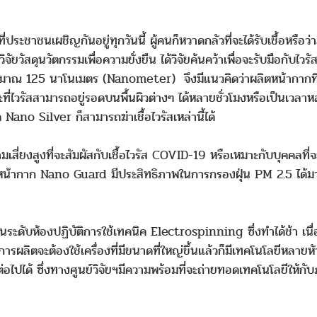
ะชาชนเผชิญกันอยู่ทุกวันนี้ ผู้คนก็หวาดกลัวที่จะได้รับเชื้อหรือว่
จัยวัสดุนวัตกรรมเพื่อความยั่งยืน ได้วิจัยค้นคว้าเพื่อจะรับมือกับไ
าณ 125 นาโนเมตร (Nanometer) จึงมีแนวคิดว่าผลิตหน้ากากที่มีช
ะที่ไวรัสสามารถอยู่รอดบนพื้นผิวต่างๆ ได้หลายชั่วโมงหรือเป็นเวล
ค Nano Silver ก็สามารถฆ่าเชื้อไวรัสเหล่านี้ได้
่ยงสูงที่จะสัมผัสกับเชื้อไวรัส COVID-19 หรือเหมาะกับบุคคลที่จะต้
กาก Nano Guard มีประสิทธิภาพในการกรองฝุ่น PM 2.5 ได้มากกว
ะดับห้องปฏิบัติการใช้เทคนิค Electrospinning ซึ่งทำได้ช้า เนื่
รผลิตจะต้องใช้เครื่องที่มีขนาดที่ใหญ่ขึ้นแล้วก็มีเทคโนโลยีหลายห
ปได้ ซึ่งทางศูนย์วิจัยฯมีความพร้อมที่จะถ่ายทอดเทคโนโลยีให้กับ