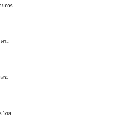
รายการ
ฉพาะ
ฉพาะ
ร โดย