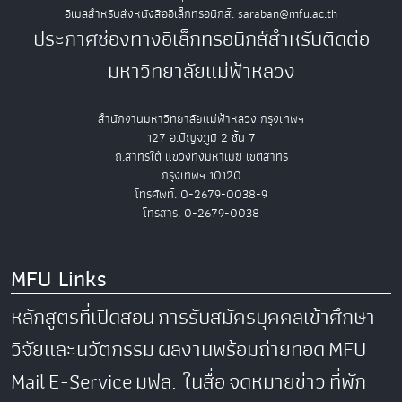
อีเมลสำหรับส่งหนังสืออิเล็กทรอนิกส์: saraban@mfu.ac.th
ประกาศช่องทางอิเล็กทรอนิกส์สำหรับติดต่อ
มหาวิทยาลัยแม่ฟ้าหลวง
สำนักงานมหาวิทยาลัยแม่ฟ้าหลวง กรุงเทพฯ
127 อ.ปัญจภูมิ 2 ชั้น 7
ถ.สาทรใต้ แขวงทุ่งมหาเมฆ เขตสาทร
กรุงเทพฯ 10120
โทรศัพท์. 0-2679-0038-9
โทรสาร. 0-2679-0038
MFU Links
หลักสูตรที่เปิดสอน
การรับสมัครบุคคลเข้าศึกษา
วิจัยและนวัตกรรม
ผลงานพร้อมถ่ายทอด
MFU
Mail
E-Service
มฟล. ในสื่อ
จดหมายข่าว
ที่พัก