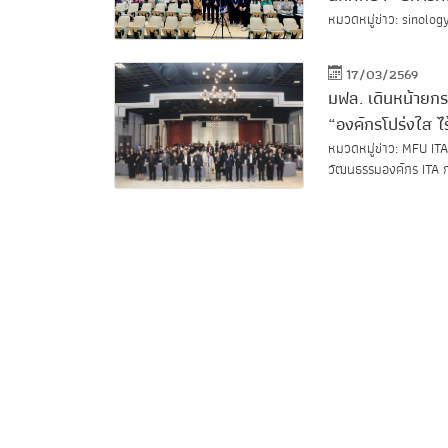
หมวดหมู่ข่าว: sinolog
17/03/2569
มฟล. เดินหน้ายกระ
“องค์กรโปร่งใส ไร
หมวดหมู่ข่าว: MFU ITA
วัฒนธรรมองค์กร ITA กา