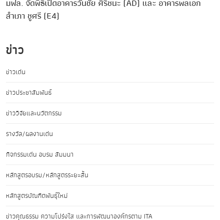
มฟล. จัดพิธีเปิดอาคารวันชัย ศิริชนะ (AD) และ อาคารพลเอก
สำเภา ชูศรี (E4)
ข่าว
ข่าวเด่น
ข่าวประชาสัมพันธ์
ข่าววิจัยและนวัตกรรม
รางวัล/ผลงานเด่น
กิจกรรมเด่น อบรม สัมมนา
หลักสูตรอบรม/หลักสูตรระยะสั้น
หลักสูตรบัณฑิตพันธุ์ใหม่
ข่าวคุณธรรม ความโปร่งใส และการพัฒนาองค์กรตาม ITA