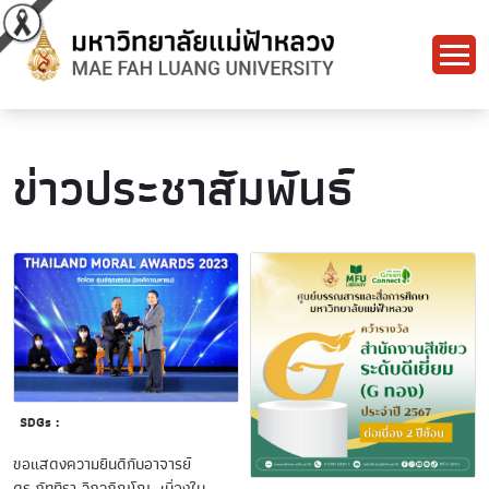
ข่าวประชาสัมพันธ์
SDGs :
ขอแสดงความยินดีกับอาจารย์
ดร.ภัททิรา วิภวภิญโญ เนื่องใน