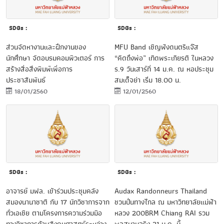
SDGs :
SDGs :
ส่วนจัดหางานและฝึกงานของ
MFU Band เชิญฟังดนตรีแจ๊ส
นักศึกษา จัดอบรมคอมพิวเตอร์ การ
“คิดถึงพ่อ” เทิดพระเกียรติ ในหลวง
สร้างสื่อสิ่งพิมพ์เพื่อการ
ร.9 วันเสาร์ที่ 14 ม.ค. ณ หอประชุม
ประชาสัมพันธ์
สมเด็จย่า เริ่ม 18.00 น.
18/01/2560
12/01/2560
SDGs :
SDGs :
อาจารย์ มฟล. เข้าร่วมประชุมคลัง
Audax Randonneurs Thailand
สมองนานาชาติ กับ 17 นักวิชาการจาก
ชวนปั่นทางไกล ณ มหาวิทยาลัยแม่ฟ้า
ทั่วเอเชีย ตามโครงการความร่วมมือ
หลวง 200BRM Chiang RAI รวม