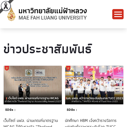
ข่าวประชาสัมพันธ์
SDGs :
SDGs :
เว็บไซต์ มฟล. ผ่านเกณฑ์มาตรฐาน
นักศึกษา HBM เจ๋งคว้ารางวัลการ
WCAG ได้รับรางวัล "Thailand
แข่งขันทำอาหารระดับโลก TUCC