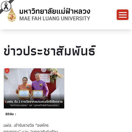
ข่าวประชาสัมพันธ์
SDGs :
มฟล. เข้ารับรางวัล “องค์กร
คุณธรรม” และ “บุคคลดีเด่นด้าน