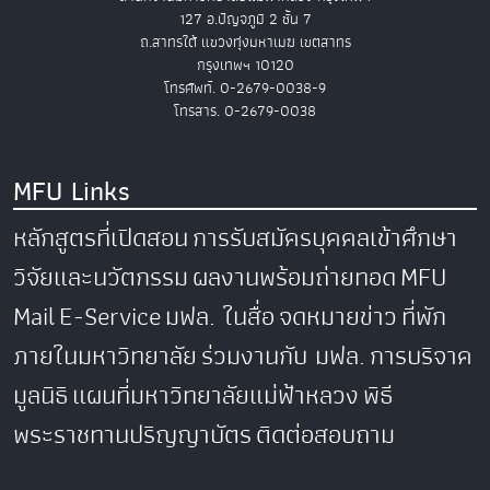
127 อ.ปัญจภูมิ 2 ชั้น 7
ถ.สาทรใต้ แขวงทุ่งมหาเมฆ เขตสาทร
กรุงเทพฯ 10120
โทรศัพท์. 0-2679-0038-9
โทรสาร. 0-2679-0038
MFU Links
หลักสูตรที่เปิดสอน
การรับสมัครบุคคลเข้าศึกษา
วิจัยและนวัตกรรม
ผลงานพร้อมถ่ายทอด
MFU
Mail
E-Service
มฟล. ในสื่อ
จดหมายข่าว
ที่พัก
ภายในมหาวิทยาลัย
ร่วมงานกับ มฟล.
การบริจาค
มูลนิธิ
แผนที่มหาวิทยาลัยแม่ฟ้าหลวง
พิธี
พระราชทานปริญญาบัตร
ติดต่อสอบถาม