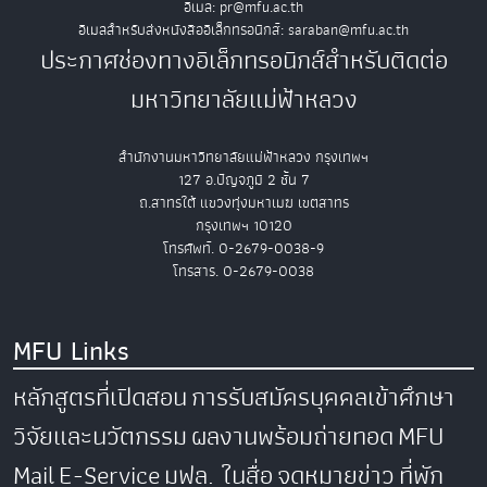
อีเมล: pr@mfu.ac.th
อีเมลสำหรับส่งหนังสืออิเล็กทรอนิกส์: saraban@mfu.ac.th
ประกาศช่องทางอิเล็กทรอนิกส์สำหรับติดต่อ
มหาวิทยาลัยแม่ฟ้าหลวง
สำนักงานมหาวิทยาลัยแม่ฟ้าหลวง กรุงเทพฯ
127 อ.ปัญจภูมิ 2 ชั้น 7
ถ.สาทรใต้ แขวงทุ่งมหาเมฆ เขตสาทร
กรุงเทพฯ 10120
โทรศัพท์. 0-2679-0038-9
โทรสาร. 0-2679-0038
MFU Links
หลักสูตรที่เปิดสอน
การรับสมัครบุคคลเข้าศึกษา
วิจัยและนวัตกรรม
ผลงานพร้อมถ่ายทอด
MFU
Mail
E-Service
มฟล. ในสื่อ
จดหมายข่าว
ที่พัก