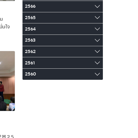
2566
2565
รม
ั่นใจ
2564
2563
2562
2561
2560
P.M.2.5