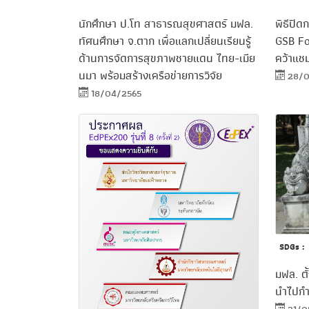
นักศึกษา ป.โท สาธารณสุขศาสตร์ มฟล.
พิธีปิ
ทัศนศึกษา จ.ตาก เพื่อแลกเปลี่ยนเรียนรู้
GSB Fo
ด้านการจัดการสุขภาพชายแดน ไทย-เมีย
คว้าแชม
นมา พร้อมสร้างเครือข่ายการวิจัย
28/0
18/04/2565
SDGs :
มฟล. ตั
นำไปกำ