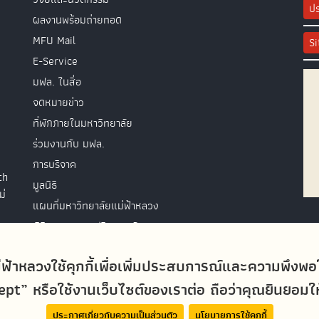
ปร
ผลงานพร้อมถ่ายทอด
MFU Mail
S
E-Service
มฟล. ในสื่อ
จดหมายข่าว
ที่พักภายในมหาวิทยาลัย
ร่วมงานกับ มฟล.
การบริจาค
th
มูลนิธิ
ม่
แผนที่มหาวิทยาลัยแม่ฟ้าหลวง
พิธีพระราชทานปริญญาบัตร
ติดต่อสอบถาม
่ฟ้าหลวงใช้คุกกี้เพื่อเพิ่มประสบการณ์และความพึงพ
t” หรือใช้งานเว็บไซต์ของเราต่อ ถือว่าคุณยินยอมให้ม
ประกาศเกี่ยวกับความเป็นส่วนตัว
นโยบายการใช้คุกกี้