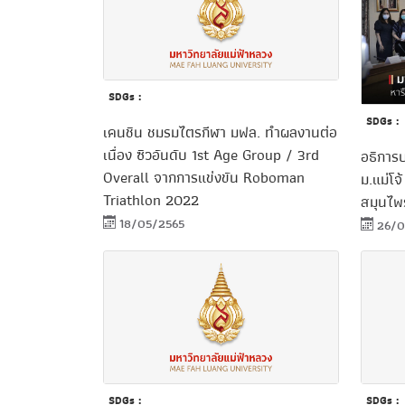
SDGs :
SDGs :
เคนชิน ชมรมไตรกีฬา มฟล. ทำผลงานต่อ
เนื่อง ซิวอันดับ 1st Age Group / 3rd
อธิการบ
Overall จากการแข่งขัน Roboman
ม.แม่โจ
Triathlon 2022
สมุนไพ
18/05/2565
26/0
SDGs :
SDGs :