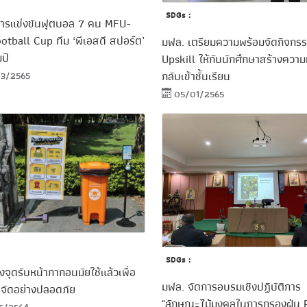
SDGs :
ดการแข่งขันฟุตบอล 7 คน MFU-
otball Cup ทีม ‘พีเอสดี สปอร์ต’
มฟล. เตรียมความพร้อมจัดกิจกร
ป์
Upskill ให้กับนักศึกษาสร้างความม
กลับเข้าชั้นเรียน
3/2565
05/01/2565
SDGs :
้งจุดรับหน้ากากอนมัยใช้แล้วเพื่อ
มฟล. จัดการอบรมเชิงปฏิบัติการ
จัดอย่างปลอดภัย
"ลักษณะไม้มงคลในการกรองฝุ่น 