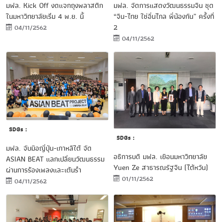
มฟล. Kick Off งดแจกถุงพลาสติก
มฟล. จัดการแสดงวัฒนธรรมจีน ชุด
ในมหาวิทยาลัยเริ่ม 4 พ.ย. นี้
“จีน-ไทย ใช่อื่นไกล พี่น้องกัน” ครั้งที่
2
04/11/2562
04/11/2562
SDGs :
SDGs :
มฟล. จับมือญี่ปุ่น-เกาหลีใต้ จัด
อธิการบดี มฟล. เยือนมหาวิทยาลัย
ASIAN BEAT แลกเปลี่ยนวัฒนธรรม
Yuen Ze สาธารณรัฐจีน (ไต้หวัน)
ผ่านการร้องเพลงและเต้นรำ
01/11/2562
04/11/2562