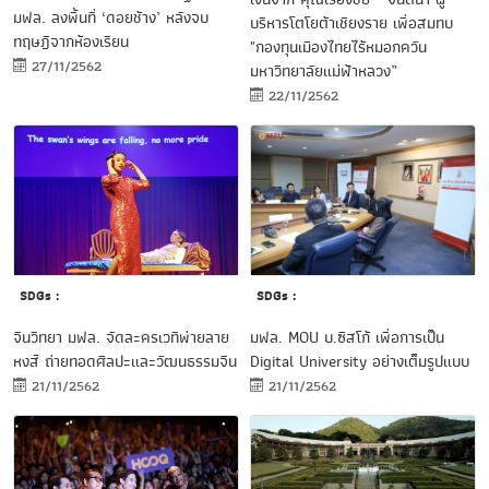
มฟล. ลงพื้นที่ ‘ดอยช้าง’ หลังจบ
บริหารโตโยต้าเชียงราย เพื่อสมทบ
ทฤษฎีจากห้องเรียน
"กองทุนเมืองไทยไร้หมอกควัน
27/11/2562
มหาวิทยาลัยแม่ฟ้าหลวง”
22/11/2562
SDGs :
SDGs :
จีนวิทยา มฟล. จัดละครเวทีพ่ายลาย
มฟล. MOU บ.ซิสโก้ เพื่อการเป็น
หงส์ ถ่ายทอดศิลปะและวัฒนธรรมจีน
Digital University อย่างเต็มรูปแบบ
21/11/2562
21/11/2562