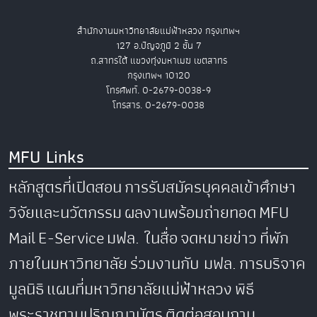
สำนักงานมหาวิทยาลัยแม่ฟ้าหลวง กรุงเทพฯ
127 อ.ปัญจภูมิ 2 ชั้น 7
ถ.สาทรใต้ แขวงทุ่งมหาเมฆ เขตสาทร
กรุงเทพฯ 10120
โทรศัพท์. 0-2679-0038-9
โทรสาร. 0-2679-0038
MFU Links
หลักสูตรที่เปิดสอน
การรับสมัครบุคคลเข้าศึกษา
วิจัยและนวัตกรรม
ผลงานพร้อมถ่ายทอด
MFU
Mail
E-Service
มฟล. ในสื่อ
จดหมายข่าว
ที่พัก
ภายในมหาวิทยาลัย
ร่วมงานกับ มฟล.
การบริจาค
มูลนิธิ
แผนที่มหาวิทยาลัยแม่ฟ้าหลวง
พิธี
พระราชทานปริญญาบัตร
ติดต่อสอบถาม