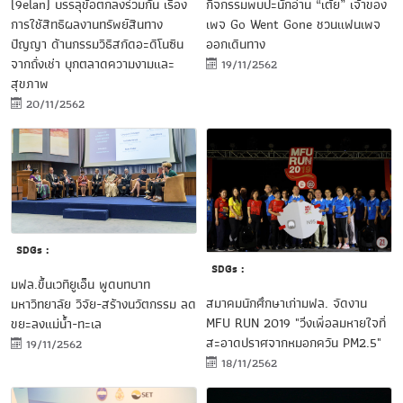
กิจกรรมพบปะนักอ่าน “เต้ย” เจ้าของ
(9elan) บรรลุข้อตกลงร่วมกัน เรื่อง
เพจ Go Went Gone ชวนแฟนเพจ
การใช้สิทธิผลงานทรัพย์สินทาง
ออกเดินทาง
ปัญญา ด้านกรรมวิธีสกัดอะดีโนซีน
จากถั่งเช่า บุกตลาดความงามและ
19/11/2562
สุขภาพ
20/11/2562
SDGs :
SDGs :
มฟล.ขึ้นเวทียูเอ็น พูดบทบาท
สมาคมนักศึกษาเก่ามฟล. จัดงาน
มหาวิทยาลัย วิจัย-สร้างนวัตกรรม ลด
MFU RUN 2019 "วิ่งเพื่อลมหายใจที่
ขยะลงแม่น้ำ-ทะเล
สะอาดปราศจากหมอกควัน PM2.5"
19/11/2562
18/11/2562