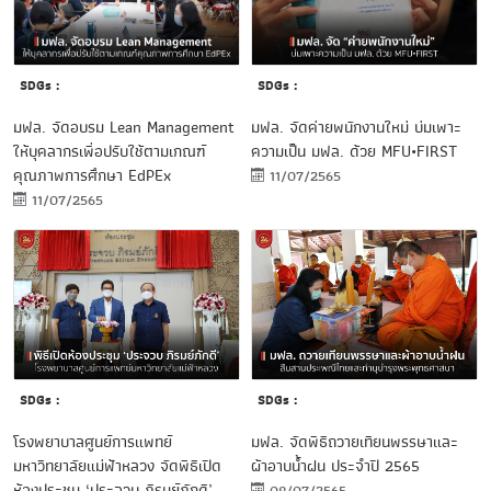
SDGs :
SDGs :
มฟล. จัดอบรม Lean Management
มฟล. จัดค่ายพนักงานใหม่ บ่มเพาะ
ให้บุคลากรเพื่อปรับใช้ตามเกณฑ์
ความเป็น มฟล. ด้วย MFU•FIRST
คุณภาพการศึกษา EdPEx
11/07/2565
11/07/2565
SDGs :
SDGs :
โรงพยาบาลศูนย์การแพทย์
มฟล. จัดพิธีถวายเทียนพรรษาและ
มหาวิทยาลัยแม่ฟ้าหลวง จัดพิธีเปิด
ผ้าอาบน้ำฝน ประจำปี 2565
ห้องประชุม ‘ประจวบ ภิรมย์ภักดี’