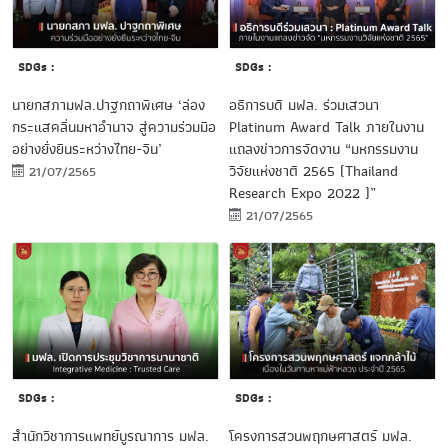
SDGs :
SDGs :
อธิการบดี มฟล. ร่วมเสวนา
นายกสภามฟล.ปาฐกถาพิเศษ ‘ล่อง
Platinum Award Talk ภายในงาน
กระแสคลื่นมหาอำนาจ สู่ความร่วมมือ
แถลงข่าวการจัดงาน “มหกรรมงาน
อย่างยั่งยืนระหว่างไทย-จีน’
วิจัยแห่งชาติ 2565 (Thailand
21/07/2565
Research Expo 2022 )”
21/07/2565
SDGs :
SDGs :
สำนักวิชาการแพทย์บูรณาการ มฟล.
โครงการสวนพฤกษศาสตร์ มฟล.