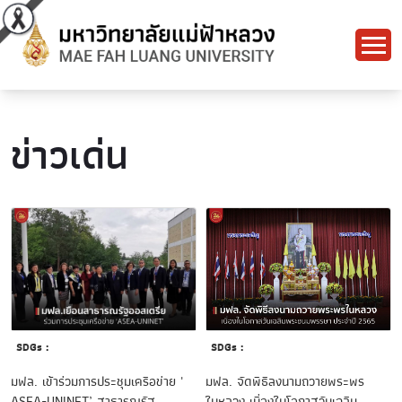
ข่าวเด่น
SDGs :
SDGs :
มฟล. จัดพิธีลงนามถวายพระพร
มฟล. เข้าร่วมการประชุมเครือข่าย '
ในหลวง เนื่องในโอกาสวันเฉลิม
ASEA-UNINET’ สาธารณรัฐ