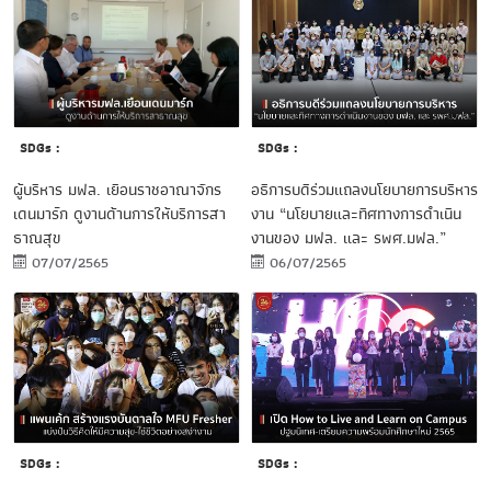
SDGs :
SDGs :
ผู้บริหาร มฟล. เยือนราชอาณาจักร
อธิการบดีร่วมแถลงนโยบายการบริหาร
เดนมาร์ก ดูงานด้านการให้บริการสา
งาน “นโยบายและทิศทางการดำเนิน
ธาณสุข
งานของ มฟล. และ รพศ.มฟล.”
07/07/2565
06/07/2565
SDGs :
SDGs :