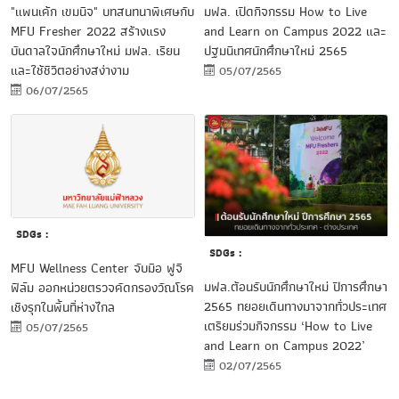
"แพนเค้ก เขมนิจ" บทสนทนาพิเศษกับ
มฟล. เปิดกิจกรรม How to Live
MFU Fresher 2022 สร้างแรง
and Learn on Campus 2022 และ
บันดาลใจนักศึกษาใหม่ มฟล. เรียน
ปฐมนิเทศนักศึกษาใหม่ 2565
และใช้ชีวิตอย่างสง่างาม
05/07/2565
06/07/2565
SDGs :
mfu-
SDGs :
wellness-
MFU Wellness Center จับมือ ฟูจิ
today-
มฟล.ต้อนรับนักศึกษาใหม่ ปีการศึกษา
ฟิล์ม ออกหน่วยตรวจคัดกรองวัณโรค
wellncess-
2565 ทยอยเดินทางมาจากทั่วประเทศ
เชิงรุกในพื้นที่ห่างไกล
center
เตรียมร่วมกิจกรรม ‘How to Live
05/07/2565
and Learn on Campus 2022’
02/07/2565