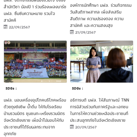
มฟล. จัดกิจกรรมพี่น้องร่วมใจ ชิงธง
องค์การนักศึกษา มฟล. ร่วมกิจกรรม
สำนักวิชา น้องปี 1 ร่วมร้องเพลงมาร์ช
วันสันติภาพสากล เพื่อส่งเสริม
มฟล. ซึมซับความหมาย รวมใจ
สันติภาพ ความปรองดอง ความ
สามัคคี
สามัคคี และความสงบสุข
22/09/2567
21/09/2567
SDGs :
SDGs :
มฟล. มอบเครื่องอุปโภคบริโภคพร้อม
อธิการบดี มฟล. ให้สัมภาษณ์ TNN
ด้วยถุงยังชีพ น้ำดื่ม ให้กับโรงเรียน
การมีส่วนร่วมกับภาครัฐและเอกชน
บ้านรวมมิตร ชุมชนกะเหรี่ยงรวมมิตร
ในการให้ความช่วยเหลือประชาชนที่
จังหวัดเชียงราย เพื่อนำไปมอบให้กับ
ประสบอุทกภัยในจังหวัดเชียงราย
ประชาชนที่ได้รับผลกระทบจาก
20/09/2567
อุทกภัย