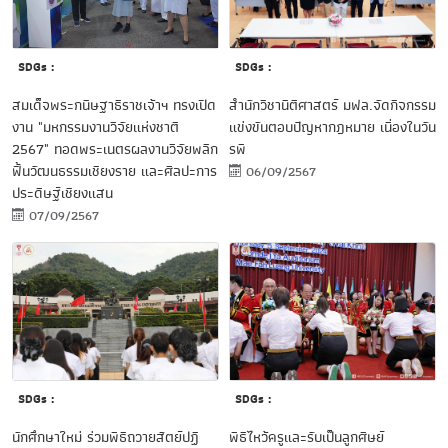
SDGs :
SDGs :
สำนักวิชานิติศาสตร์ มฟล.จัดกิจกรรม
สมเด็จพระกนิษฐาธิราชเจ้าฯ ทรงเปิด
แข่งขันตอบปัญหากฎหมาย เนื่องในวัน
งาน "มหกรรมงานวิจัยแห่งชาติ
รพี
2567" ทอดพระเนตรผลงานวิจัยพลิก
ฟื้นวัฒนธรรมเชียงราย และศิลปะการ
06/09/2567
ประดิษฐ์เชียงแสน
07/09/2567
SDGs :
SDGs :
นักศึกษาใหม่ ร่วมพิธีถวายสัตย์ปฏิ
พิธีไหว้ครูและรับเป็นลูกศิษย์