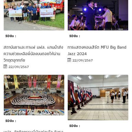
SDGs :
SDGs :
สถาบันชาและกาแฟ มฟล. แกนนำส่ง
การแสดงคอนเสิร์ต MFU Big Band
ความช่วยเหลือพี่น้องบนดอยให้ผ่าน
Jazz 2024
วิกฤตอุทกภัย
22/09/2567
22/09/2567
SDGs :
SDGs :