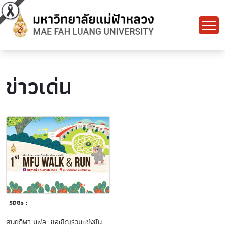
ข่าวเด่น
SDGs :
ศูนย์กีฬา มฟล. ขอเชิญร่วมแข่งขัน