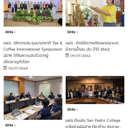
SDGs :
SDGs :
มฟล. เปิดการประชุมนานาชาติ Tea &
มฟล. จัดพิธีถวายเทียนพรรษาและ
Coffee International Symposium
ผ้าอาบน้ำฝน ประจำปี 2562
2019 ได้รับความสนใจจากผู้
09/07/2562
เชี่ยวชาญทั่วโลก
10/07/2562
SDGs :
มฟล.ต้อนรับ San Pedro College
SDGs :
หารือร่วมมือสาขาวิชาด้าน สุขภาพ-