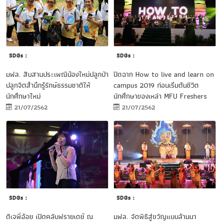
SDGs :
SDGs :
มฟล. สืบสานประเพณีน้องใหม่ปลูกป่า
ปิดฉาก How to live and learn on
ปลูกจิตสำนึกรู้รักษ์ธรรมชาติให้
campus 2019 ก่อนเริ่มต้นชีวิต
นักศึกษาใหม่
นักศึกษาของเหล่า MFU Freshers
21/07/2562
21/07/2562
SDGs :
SDGs :
ดีเจพี่อ้อย เปิดคลับฟรายเดย์ ณ
มฟล. จัดพิธีสู่ขวัญแบบล้านนา