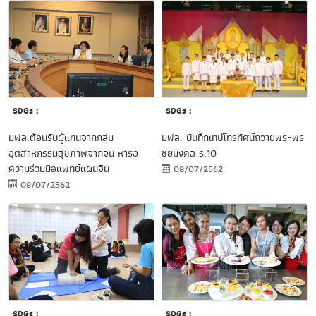
SDGs :
SDGs :
มฟล. บันทึกเทปโทรทัศน์ถวายพระพร
มฟล.ต้อนรับผู้แทนจากกลุ่ม
ชัยมงคล ร.10
อุตสาหกรรมสุขภาพจากจีน หารือ
ความร่วมมือแพทย์แผนจีน
08/07/2562
08/07/2562
SDGs :
SDGs :