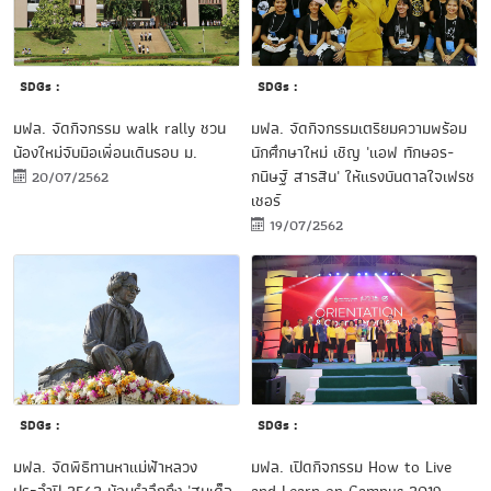
SDGs :
SDGs :
มฟล. จัดกิจกรรม walk rally ชวน
มฟล. จัดกิจกรรมเตรียมความพร้อม
น้องใหม่จับมือเพื่อนเดินรอบ ม.
นักศึกษาใหม่ เชิญ 'แอฟ ทักษอร-
กนิษฐ์ สารสิน' ให้แรงบันดาลใจเฟรช
20/07/2562
เชอร์
19/07/2562
SDGs :
SDGs :
มฟล. จัดพิธีทานหาแม่ฟ้าหลวง
มฟล. เปิดกิจกรรม How to Live