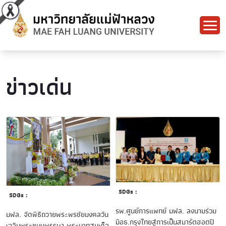
ข่าวเด่น
SDGs :
SDGs :
รพ.ศูนย์การแพทย์ มฟล. ลงนามร่วม
มฟล. จัดพิธีถวายพระพรชัยมงคลวัน
มือธ.กรุงไทยสู่การเป็นสมาร์ตฮอตปิ
เฉลิมพระชนมพรรษา พระบาทสมเด็จ