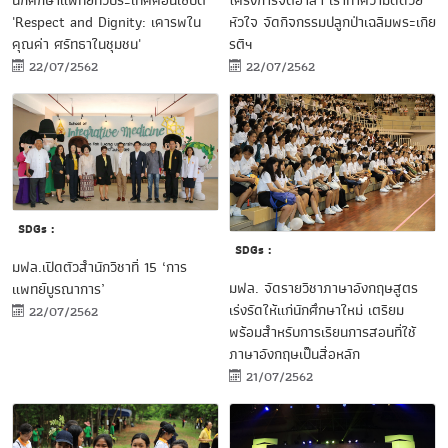
นักศึกษาแพทย์ทั่วประเทศคอนเซ็ปต์
โครงการจิตอาสา เราทำความดีด้วย
'Respect and Dignity: เคารพใน
หัวใจ จัดกิจกรรมปลูกป่าเฉลิมพระเกีย
คุณค่า ศรัทธาในชุมชน'
รติฯ
22/07/2562
22/07/2562
SDGs :
SDGs :
มฟล.เปิดตัวสำนักวิชาที่ 15 ‘การ
มฟล. จัดรายวิชาภาษาอังกฤษสูตร
แพทย์บูรณาการ’
เร่งรัดให้แก่นักศึกษาใหม่ เตรียม
22/07/2562
พร้อมสำหรับการเรียนการสอนที่ใช้
ภาษาอังกฤษเป็นสื่อหลัก
21/07/2562